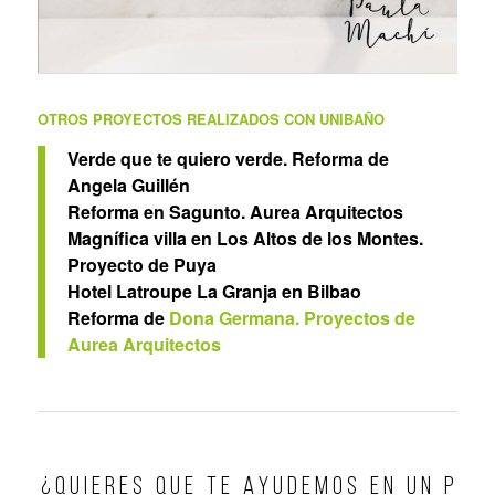
OTROS PROYECTOS REALIZADOS CON UNIBAÑO
Verde que te quiero verde. Reforma de
Angela Guillén
Reforma en Sagunto. Aurea Arquitectos
Magnífica villa en Los Altos de los Montes.
Proyecto de Puya
Hotel Latroupe La Granja en Bilbao
Reforma de
Dona Germana. Proyectos de
Aurea Arquitectos
¿ Q U I E R E S Q U E T E A Y U D E M O S E N U N P