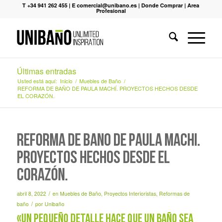
T +34 941 262 455
|
E comercial@unibano.es
|
Donde Comprar
|
Area
Profesional
Últimas entradas
Usted está aquí:
Inicio
/
Muebles de Baño
/
REFORMA DE BAÑO DE PAULA MACHÍ. PROYECTOS HECHOS DESDE
EL CORAZÓN.
REFORMA DE BAÑO DE PAULA MACHÍ.
PROYECTOS HECHOS DESDE EL
CORAZÓN.
/
abril 8, 2022
en
Muebles de Baño
,
Proyectos Interioristas
,
Reformas de
/
baño
por
Unibaño
«Un pequeño detalle hace que un baño sea