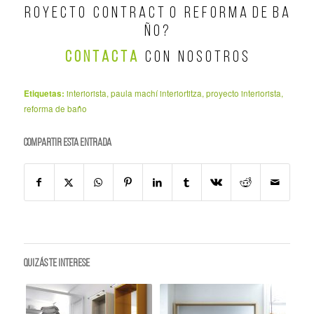
R O Y E C T O C O N T R A C T O R E F O R M A D E B A
Ñ O ?
C O N T A C T A
C O N N O S O T R O S
Etiquetas:
interiorista
,
paula machí interiortitza
,
proyecto interiorista
,
reforma de baño
Compartir esta entrada
Quizás te interese