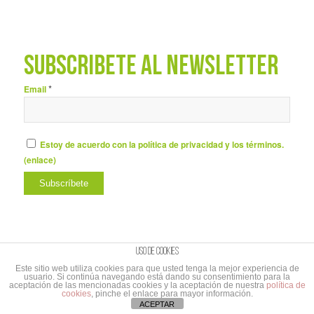
SUBSCRÍBETE AL NEWSLETTER
*
Email
Estoy de acuerdo con la política de privacidad y los términos.
(
enlace
)
Uso de cookies
Este sitio web utiliza cookies para que usted tenga la mejor experiencia de
usuario. Si continúa navegando está dando su consentimiento para la
© Copyright - UNIBAÑO |
Aviso Legal y Política de privacidad
|
Aviso Legal
aceptación de las mencionadas cookies y la aceptación de nuestra
política de
cookies
, pinche el enlace para mayor información.
suscripción al Newletter
|
Branding&Comunicación
Cabo de Marcas
ACEPTAR