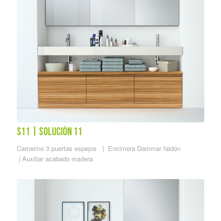
S11 | solución 11
Camerino 3 puertas espejos |
Encimera Dammar faldón
|
Auxiliar acabado madera