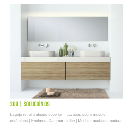
S09 | solución 09
Espejo retroiluminado superior | Lavabos sobre mueble
cerámicos | Encimera Dammar faldón | Modular acabado madera