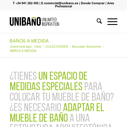
T +34 941 262 455
|
E comercial@unibano.es
|
Donde Comprar
|
Area
Profesional
BAÑOS A MEDIDA
Usted está aquí:
Inicio
/
COLECCIONES
/
Buscador Soluciones
/
BAÑOS A MEDIDA
¿Tienes
un espacio de
medidas especiales
para
colocar tu mueble de baño?
¿Es necesario
adaptar el
mueble de baño
a una