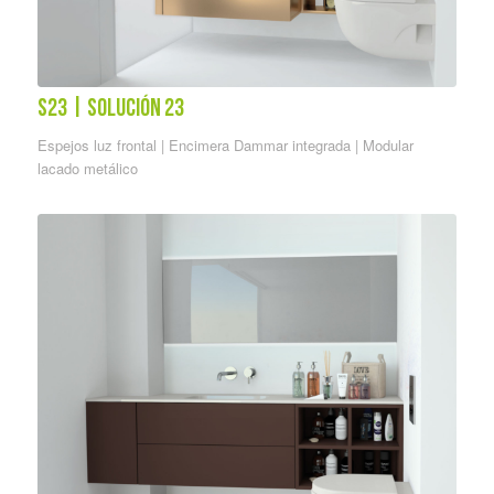
S23 | solución 23
Espejos luz frontal | Encimera Dammar integrada | Modular
lacado metálico