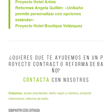
Proyecto Hotel Arima
Reformas Angela Guillén: «Unibaño
permite personalizar con opciones
estándar»
Proyecto Hotel Boutique Velázquez
¿ Q U I E R E S Q U E T E A Y U D E M O S E N U N P
R O Y E C T O C O N T R A C T O R E F O R M A D E B A
Ñ O?
C O N T A C T A
C O N N O S O T R O S
Etiquetas:
aurea arquitectos
,
baño negro y madera
,
proyecto
interiorismo
,
reforma de baño
Compartir esta entrada