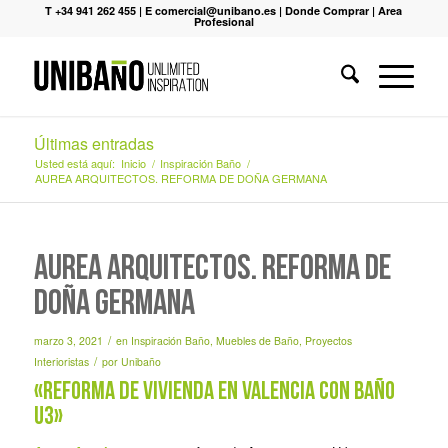
T +34 941 262 455
|
E comercial@unibano.es
|
Donde Comprar
|
Area
Profesional
Últimas entradas
Usted está aquí:
Inicio
/
Inspiración Baño
/
AUREA ARQUITECTOS. REFORMA DE DOÑA GERMANA
AUREA ARQUITECTOS. REFORMA DE
DOÑA GERMANA
/
marzo 3, 2021
en
Inspiración Baño
,
Muebles de Baño
,
Proyectos
/
Interioristas
por
Unibaño
«reforma de vivienda en Valencia con Baño
U3»