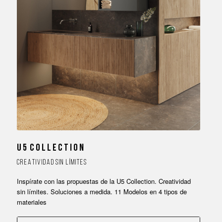
U 5 C O L L E C T I O N
C R E A T I V I D A D S I N L Í M I T E S
Inspírate con las propuestas de la U5 Collection. Creatividad
sin límites. Soluciones a medida. 11 Modelos en 4 tipos de
materiales