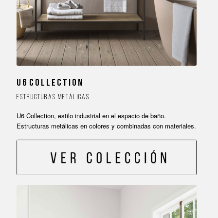
U 6 C O L L E C T I O N
E S T R U C T U R A S M E T Á L I C A S
U6 Collection, estilo industrial en el espacio de baño.
Estructuras metálicas en colores y combinadas con materiales.