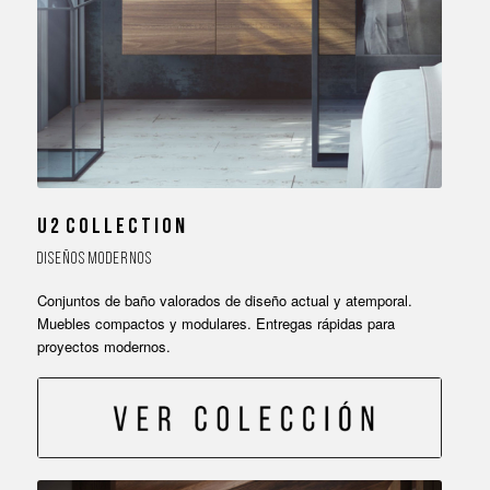
U 2 C O L L E C T I O N
D I S E Ñ O S M O D E R N O S
Conjuntos de baño valorados de diseño actual y atemporal.
Muebles compactos y modulares. Entregas rápidas para
proyectos modernos.