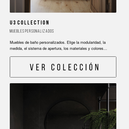
U 3 C O L L E C T I O N
M U E B L E S P E R S O N A L I Z A D O S
Muebles de baño personalizados. Elige la modularidad, la
medida, el sistema de apertura, los materiales y colores…