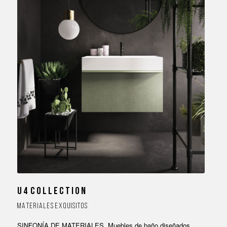
U 4 C O L L E C T I O N
M A T E R I A L E S E X Q U I S I T O S
SINFONÍA DE MATERIALES. Muebles de baño diseñados