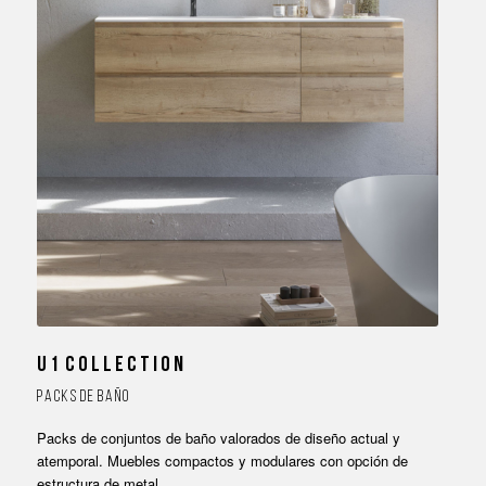
U 1 C O L L E C T I O N
P A C K S D E B A Ñ O
Packs de conjuntos de baño valorados de diseño actual y
atemporal. Muebles compactos y modulares con opción de
estructura de metal.