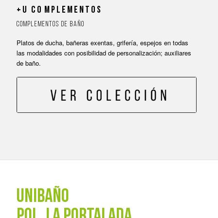
+ U C O M P L E M E N T O S
C O M P L E M E N T O S D E B A Ñ O
Platos de ducha, bañeras exentas, grifería, espejos en todas
las modalidades con posibilidad de personalización; auxiliares
de baño.
UNIBAÑO
POL. La Portalada,