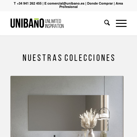
T +34 941 262 455
|
E comercial@unibano.es
|
Donde Comprar
|
Area
Profesional
N U E S T R A S C O L E C C I O N E S