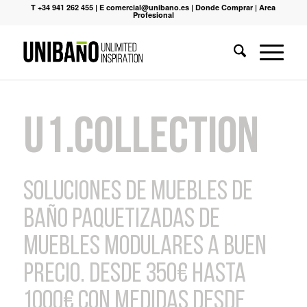
T +34 941 262 455
|
E comercial@unibano.es
|
Donde Comprar
|
Area
Profesional
U1.Collection
Soluciones de muebles de
baño paquetizadas de
muebles modulares a buen
precio. Desde 350€ hasta
1000€ con medidas desde