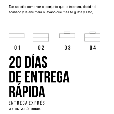
Tan sencillo como ver el conjunto que te interesa, decidir el
acabado y la encimera o lavabo que más te gusta y listo,
20 DÍAS
DE ENTREGA
RÁPIDA
E N T R E G A E X P R É S
CREA TU SISTEMA SEGÚN TU NECESIDAD