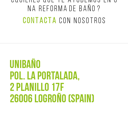
¿ Q U I E R E S Q U E T E A Y U D E M O S E N U
N A R E F O R M A D E B A Ñ O ?
C O N T A C T A
C O N N O S O T R O S
UNIBAÑO
POL. La Portalada,
2 PLANILLO 17F
26006 LOGROÑO (SPAIN)