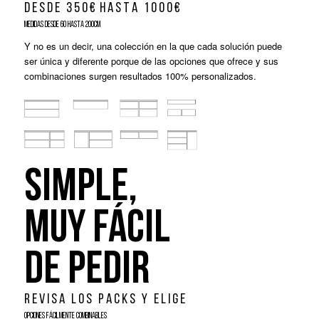
D E S D E 3 5 0 € H A S T A 1 0 0 0 €
MEDIDAS DESDE 60 HASTA 200CM
Y no es un decir, una colección en la que cada solución puede
ser única y diferente porque de las opciones que ofrece y sus
combinaciones surgen resultados 100% personalizados.
SIMPLE,
MUY FÁCIL
DE PEDIR
R E V I S A L O S P A C K S Y E L I G E
OPCIONES FÁCILMENTE COMBINABLES