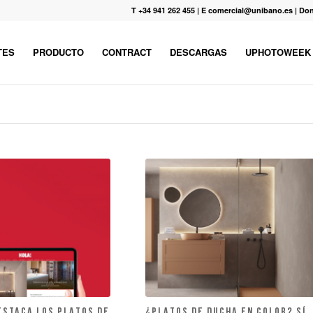
T +34 941 262 455
|
E comercial@unibano.es
|
Don
TES
PRODUCTO
CONTRACT
DESCARGAS
UPHOTOWEEK
ESTACA LOS PLATOS DE
¿PLATOS DE DUCHA EN COLOR? SÍ,