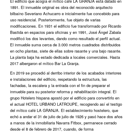
El edificio que acogía el mítico café LA GRANJA está datado en
1891. El inmueble original es obra del reconocido arquitecto
bilbaíno Severiano Achucarro e inicialmente fue concebido para
uso residencial. Posteriormente, fue objeto de varias
modificaciones. En 1931 el edificio fue transformado por Ricardo
Bastida en espacios para oficinas y en 1991, José Ángel Zabala
modificó los dos levantes, dando como resultado el perfil actual.
El inmueble suma cerca de 3.000 metros cuadrados distribuidos
en ocho plantas, siete de ellas sobre rasante y una bajo rasante.
La planta baja ha estado dedicada a locales comerciales. Hasta
2017 albergaron el mítico Bar La Granja.
En 2019 se procedió al derribo interior de los acabados interiores
e instalaciones del edificio, respetando la estructura, las
fachadas, la escalera y la entrada con el fin de preparar el
inmueble para su posterior reforma y rehabilitación integral. El
grupo Hotelero hispana apostó por el edificio para convertirlo en
el actual HOTEL URBANO LATROUPE, recogiendo así el testigo
del mítico café LA GRANJA. El establecimiento hostelero, que
echó a andar el 31 de julio de julio de 1926 y pasó hace dos años
a manos de la inmobiliaria Navarra Fitbox, permanece cerrado
desde el 8 de febrero de 2017, cuando, de forma