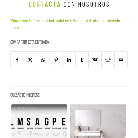
C O N T A C T A
C O N N O S O T R O S
Etiquetas:
baños contract
,
hotel en bilbao
,
hotel urbano
,
proyecto
hotel
Compartir esta entrada
Quizás te interese