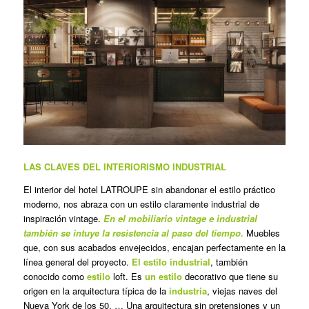
LAS CLAVES DEL INTERIORISMO INDUSTRIAL
El interior del hotel LATROUPE sin abandonar el estilo práctico
moderno, nos abraza con un estilo claramente industrial de
inspiración vintage.
En el mobiliario vintage e industrial
también se intuye la resistencia al paso del tiempo.
Muebles
que, con sus acabados envejecidos, encajan perfectamente en la
línea general del proyecto.
El estilo industrial
, también
conocido como
estilo
loft. Es
un estilo
decorativo que tiene su
origen en la arquitectura típica de la
industria
, viejas naves del
Nueva York de los 50. … Una arquitectura sin pretensiones y un