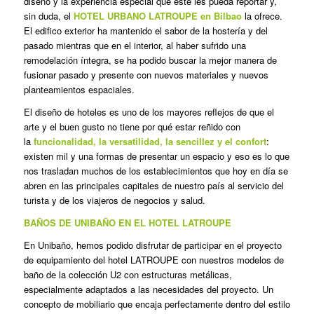
diseño y la experiencia especial que éste les pueda reportar y,
sin duda, el
HOTEL URBANO LATROUPE en Bilbao
la ofrece.
El edifico exterior ha mantenido el sabor de la hostería y del
pasado mientras que en el interior, al haber sufrido una
remodelación íntegra, se ha podido buscar la mejor manera de
fusionar pasado y presente con nuevos materiales y nuevos
planteamientos espaciales.
El diseño
de
hoteles es uno
de
los mayores reflejos
de
que el
arte y el buen gusto no tiene por qué estar reñido con
la
funcionalidad, la versatilidad, la sencillez y el confort
:
existen mil y una formas
de
presentar un espacio y eso es lo que
nos trasladan muchos
de
los establecimientos que hoy en día se
abren en las principales capitales
de
nuestro país al servicio del
turista y
de
los viajeros
de
negocios y salud.
BAÑOS DE UNIBAÑO EN EL HOTEL LATROUPE
En Unibaño, hemos podido disfrutar de participar en el proyecto
de equipamiento del hotel LATROUPE con nuestros modelos de
baño de la colección U2 con estructuras metálicas,
especialmente adaptados a las necesidades del proyecto. Un
concepto de mobiliario que encaja perfectamente dentro del estilo