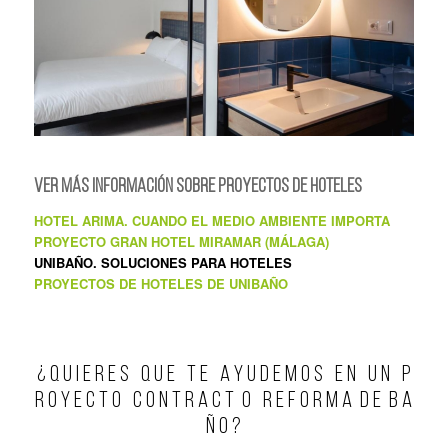
VER MÁS INFORMACIÓN SOBRE PROYECTOS DE HOTELES
HOTEL ARIMA. CUANDO EL MEDIO AMBIENTE IMPORTA
PROYECTO GRAN HOTEL MIRAMAR (MÁLAGA)
UNIBAÑO. SOLUCIONES PARA HOTELES
PROYECTOS DE HOTELES DE UNIBAÑO
¿ Q U I E R E S Q U E T E A Y U D E M O S E N U N P
R O Y E C T O C O N T R A C T O R E F O R M A D E B A
Ñ O ?