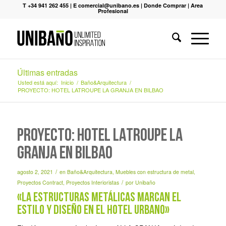
T +34 941 262 455
|
E comercial@unibano.es
|
Donde Comprar
|
Area
Profesional
Últimas entradas
Usted está aquí:
Inicio
/
Baño&Arquitectura
/
PROYECTO: HOTEL LATROUPE LA GRANJA EN BILBAO
PROYECTO: HOTEL LATROUPE LA
GRANJA EN BILBAO
/
agosto 2, 2021
en
Baño&Arquitectura
,
Muebles con estructura de metal
,
/
Proyectos Contract
,
Proyectos Interioristas
por
Unibaño
«La estructuras metálicas marcan el
estilo y diseño en el hotel urbano»