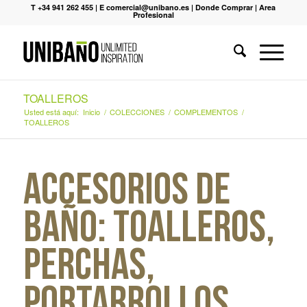
T +34 941 262 455
|
E comercial@unibano.es
|
Donde Comprar
|
Area
Profesional
TOALLEROS
Usted está aquí:
Inicio
/
COLECCIONES
/
COMPLEMENTOS
/
TOALLEROS
ACCESORIOS DE
BAÑO: TOALLEROS,
PERCHAS,
PORTARROLLOS