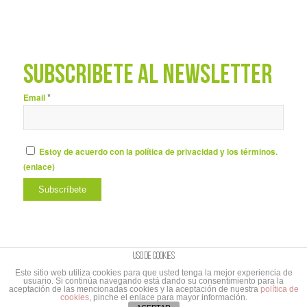
SUBSCRÍBETE AL NEWSLETTER
*
Email
Estoy de acuerdo con la política de privacidad y los términos.
(
enlace
)
Uso de cookies
Este sitio web utiliza cookies para que usted tenga la mejor experiencia de
usuario. Si continúa navegando está dando su consentimiento para la
© Copyright - UNIBAÑO |
Aviso Legal y Política de privacidad
|
Aviso Legal
aceptación de las mencionadas cookies y la aceptación de nuestra
política de
cookies
, pinche el enlace para mayor información.
suscripción al Newletter
|
Branding&Comunicación
Cabo de Marcas