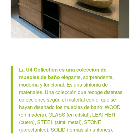
La
U4 Collection es una colección de
muebles de baño
elegante, sorprendente,
moderna y funcional. Es una sinfonía de
materiales. Una colección que recoge distintas
colecciones según el material con el que se
hayan diseñado los muebles de baño: WOOD
(en madera), GLASS (en cristal), LEATHER
(cuero), STEEL (símil metal), STONE
(porcelánico), SOLID (formas sin uniones).