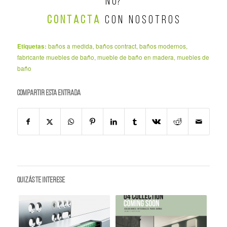
Ñ O?
C O N T A C T A
C O N N O S O T R O S
Etiquetas:
baños a medida
,
baños contract
,
baños modernos
,
fabricante muebles de baño
,
mueble de baño en madera
,
muebles de
baño
Compartir esta entrada
Quizás te interese