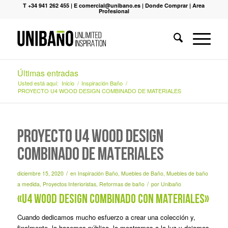
T +34 941 262 455
|
E comercial@unibano.es
|
Donde Comprar
|
Area
Profesional
Últimas entradas
Usted está aquí:
Inicio
/
Inspiración Baño
/
PROYECTO U4 WOOD DESIGN COMBINADO DE MATERIALES
PROYECTO U4 WOOD DESIGN
COMBINADO DE MATERIALES
/
diciembre 15, 2020
en
Inspiración Baño
,
Muebles de Baño
,
Muebles de baño
/
a medida
,
Proyectos Interioristas
,
Reformas de baño
por
Unibaño
«U4 Wood Design combinado con materiales»
Cuando dedicamos mucho esfuerzo a crear una colección y,
finalmente, la hacemos pública, la mostramos a la luz y dejamos