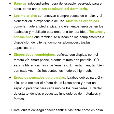
Bañeras
independientes fuera del espacio reservado para el
baño, como una
pieza escultural del dormitorio
.
Los materiales
se renuevan siempre buscando el relax y el
bienestar en la experiencia de uso.
M
ateriales orgánicos
como la madera, piedra, pizarra o elementos terrosos en los
acabados y mobiliario para crear una textura táctil.
Texturas y
sensaciones
que también se buscan en los complementos a
disposición del cliente, como los albornoces, toallas,
zapatillas, etc.
D
ispositivos tecnológicos
: bañeras con
display
, control
remoto vía
smart
phone
,
electric mirrors
con pantalla LCD,
sexy lights
en duchas y bañeras, etc. En esta línea, también
son cada vez más frecuentes los inodoros
high-tech.
Espacios pensados para parejas
, lavabos dobles para él y
ella, para mejorar el efecto de un lujoso baño y crear un
espacio personal para cada uno de los huéspedes. Y dentro
de esta tendencia, propuestas innovadoras de materiales y
formas.
El Hotel quiere conseguir hacer sentir al visitante como en casa