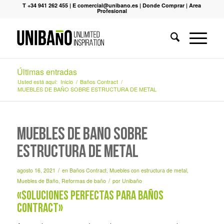
T +34 941 262 455
|
E comercial@unibano.es
|
Donde Comprar
|
Area
Profesional
Últimas entradas
Usted está aquí:
Inicio
/
Baños Contract
/
MUEBLES DE BAÑO SOBRE ESTRUCTURA DE METAL
MUEBLES DE BAÑO SOBRE
ESTRUCTURA DE METAL
/
agosto 16, 2021
en
Baños Contract
,
Muebles con estructura de metal
,
/
Muebles de Baño
,
Reformas de baño
por
Unibaño
«Soluciones perfectas para baños
contract»