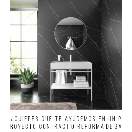
¿ Q U I E R E S Q U E T E A Y U D E M O S E N U N P
R O Y E C T O C O N T R A C T O R E F O R M A D E B A