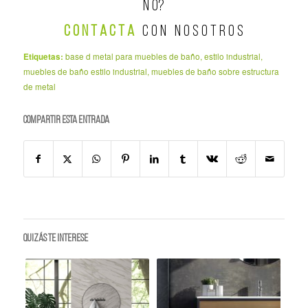
Ñ O?
C O N T A C T A
C O N N O S O T R O S
Etiquetas:
base d metal para muebles de baño
,
estilo industrial
,
muebles de baño estilo industrial
,
muebles de baño sobre estructura
de metal
Compartir esta entrada
Quizás te interese