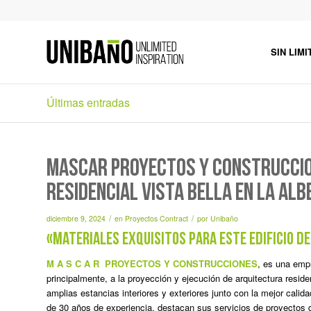
SIN LIMI
Últimas entradas
MASCAR PROYECTOS Y CONSTRUCCIO
RESIDENCIAL VISTA BELLA EN LA ALB
/
/
diciembre 9, 2024
en
Proyectos Contract
por
Unibaño
«Materiales exquisitos para este edificio de
M A S C A R PROYECTOS Y CONSTRUCCIONES
, es una emp
principalmente, a la proyección y ejecución de arquitectura resid
amplias estancias interiores y exteriores junto con la mejor cal
de 30 años de experiencia, destacan sus servicios de proyectos de