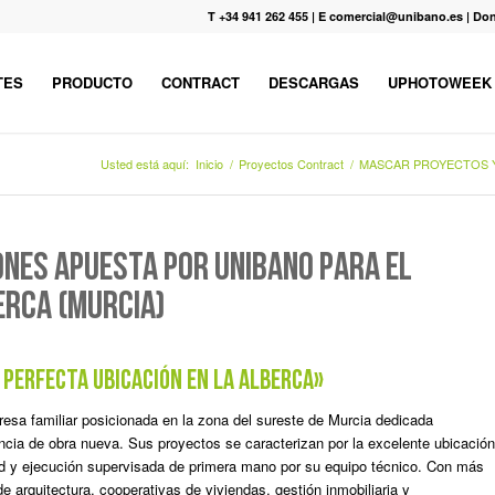
T +34 941 262 455
|
E comercial@unibano.es
|
Don
TES
PRODUCTO
CONTRACT
DESCARGAS
UPHOTOWEEK
Usted está aquí:
Inicio
/
Proyectos Contract
/
MASCAR PROYECTOS Y
NES APUESTA POR UNIBAÑO PARA EL
ERCA (MURCIA)
 perfecta ubicación en La Alberca»
resa familiar posicionada en la zona del sureste de Murcia dedicada
encia de obra nueva. Sus proyectos se caracterizan por la excelente ubicación
idad y ejecución supervisada de primera mano por su equipo técnico. Con más
 arquitectura, cooperativas de viviendas, gestión inmobiliaria y