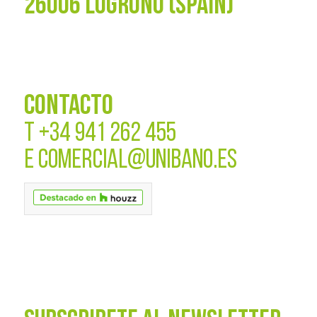
26006 LOGROÑO (SPAIN)
CONTACTO
T
+34 941 262 455
E
COMERCIAL@UNIBANO.ES