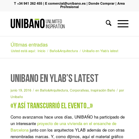
T +34 941 262 455
|
E comercial@unibano.es
|
Donde Comprar
|
Area
Profesional
Últimas entradas
Usted está aquí:
Inicio
/
Baño&Arquitectura
/
Unibaño en Ylab’s latest
Unibaño en Ylab’s latest
/
/
junio 19, 2016
en
Baño&Arquitectura
,
Corporativas
,
Inspiración Baño
por
Unibaño
«Y así transcurrió el evento…»
Como avanzamos hace unos días, UNIBAÑO ha participado de
un interesante
proyecto de una vivienda en el ensanche de
Barcelona
junto con los arquitectos YLAB además de con otras
renombradas marcas. Y, como dijimos, aquí el material gráfico