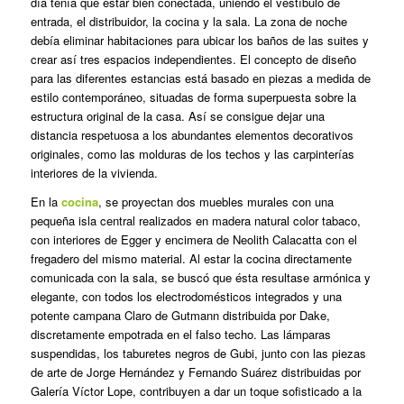
día tenía que estar bien conectada, uniendo el vestíbulo de
entrada, el distribuidor, la cocina y la sala. La zona de noche
debía eliminar habitaciones para ubicar los baños de las suites y
crear así tres espacios independientes. El concepto de diseño
para las diferentes estancias está basado en piezas a medida de
estilo contemporáneo, situadas de forma superpuesta sobre la
estructura original de la casa. Así se consigue dejar una
distancia respetuosa a los abundantes elementos decorativos
originales, como las molduras de los techos y las carpinterías
interiores de la vivienda.
En la
cocina
, se proyectan dos muebles murales con una
pequeña isla central realizados en madera natural color tabaco,
con interiores de Egger y encimera de Neolith Calacatta con el
fregadero del mismo material. Al estar la cocina directamente
comunicada con la sala, se buscó que ésta resultase armónica y
elegante, con todos los electrodomésticos integrados y una
potente campana Claro de Gutmann distribuida por Dake,
discretamente empotrada en el falso techo. Las lámparas
suspendidas, los taburetes negros de Gubi, junto con las piezas
de arte de Jorge Hernández y Fernando Suárez distribuidas por
Galería Víctor Lope, contribuyen a dar un toque sofisticado a la