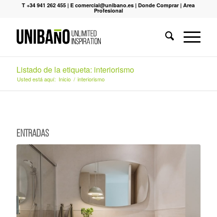
T +34 941 262 455
|
E comercial@unibano.es
|
Donde Comprar
|
Area
Profesional
Listado de la etiqueta: interiorismo
Usted está aquí:
Inicio
/
interiorismo
Entradas