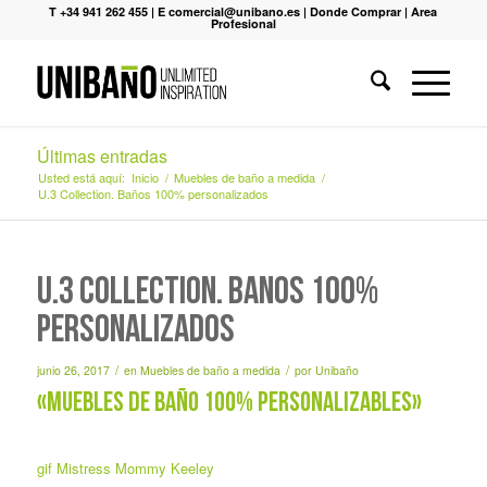
T +34 941 262 455
|
E comercial@unibano.es
|
Donde Comprar
|
Area
Profesional
Últimas entradas
Usted está aquí:
Inicio
/
Muebles de baño a medida
/
U.3 Collection. Baños 100% personalizados
U.3 Collection. Baños 100%
personalizados
/
/
junio 26, 2017
en
Muebles de baño a medida
por
Unibaño
«Muebles de baño 100% personalizables»
gif Mistress Mommy Keeley