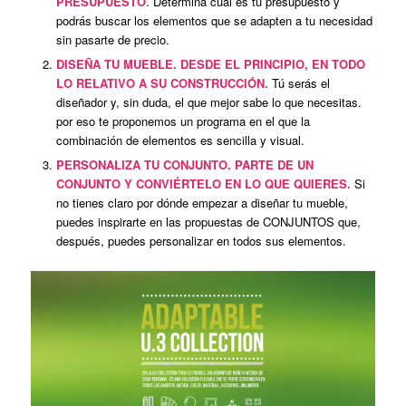
PRESUPUESTO
. Determina cuál es tu presupuesto y
podrás buscar los elementos que se adapten a tu necesidad
sin pasarte de precio.
DISEÑA TU MUEBLE. DESDE EL PRINCIPIO, EN TODO
LO RELATIVO A SU CONSTRUCCIÓN.
Tú serás el
diseñador y, sin duda, el que mejor sabe lo que necesitas.
por eso te proponemos un programa en el que la
combinación de elementos es sencilla y visual.
PERSONALIZA TU CONJUNTO. PARTE DE UN
CONJUNTO Y CONVIÉRTELO EN LO QUE QUIERES.
Si
no tienes claro por dónde empezar a diseñar tu mueble,
puedes inspirarte en las propuestas de CONJUNTOS que,
después, puedes personalizar en todos sus elementos.