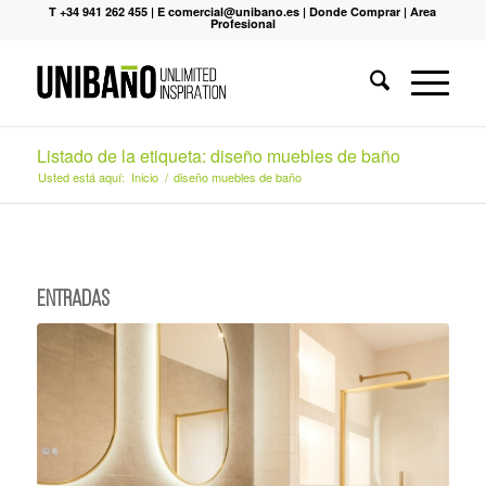
T +34 941 262 455
|
E comercial@unibano.es
|
Donde Comprar
|
Area
Profesional
Listado de la etiqueta: diseño muebles de baño
Usted está aquí:
Inicio
/
diseño muebles de baño
Entradas