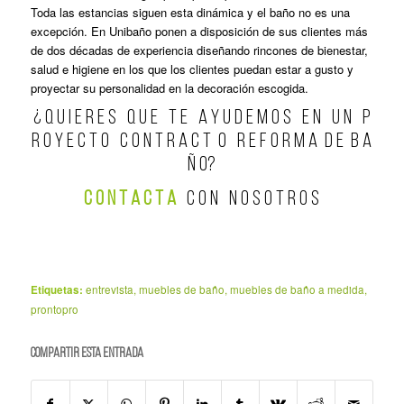
Toda las estancias siguen esta dinámica y el baño no es una
excepción. En Unibaño ponen a disposición de sus clientes más
de dos décadas de experiencia diseñando rincones de bienestar,
salud e higiene en los que los clientes puedan estar a gusto y
proyectar su personalidad en la decoración escogida.
¿ Q U I E R E S Q U E T E A Y U D E M O S E N U N P
R O Y E C T O C O N T R A C T O R E F O R M A D E B A
Ñ O?
C O N T A C T A
C O N N O S O T R O S
Etiquetas:
entrevista
,
muebles de baño
,
muebles de baño a medida
,
prontopro
Compartir esta entrada