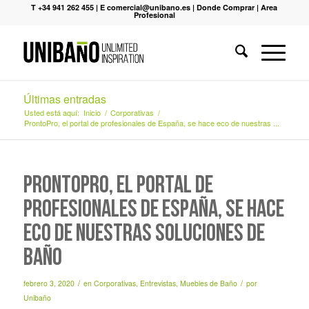
T +34 941 262 455
|
E comercial@unibano.es
|
Donde Comprar
|
Area
Profesional
Últimas entradas
Usted está aquí:
Inicio
/
Corporativas
/
ProntoPro, el portal de profesionales de España, se hace eco de nuestras ...
ProntoPro, el portal de
profesionales de España, se hace
eco de nuestras soluciones de
baño
/
/
febrero 3, 2020
en
Corporativas
,
Entrevistas
,
Muebles de Baño
por
Unibaño