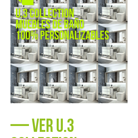
—
ver u.3