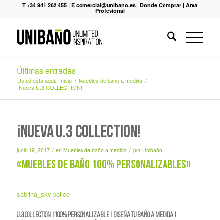
T +34 941 262 455
|
E comercial@unibano.es
|
Donde Comprar
|
Area
Profesional
Últimas entradas
Usted está aquí:
Inicio
/
Muebles de baño a medida
/
¡Nueva U.3 COLLECTION!
¡Nueva U.3 COLLECTION!
/
/
junio 19, 2017
en
Muebles de baño a medida
por
Unibaño
«Muebles de baño 100% personalizables»
sabrina_sky police
U.3 Collection
|
100% personalizable
|
Diseña tu baño a medida
|