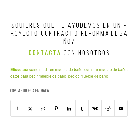
¿ Q U I E R E S Q U E T E A Y U D E M O S E N U N P
R O Y E C T O C O N T R A C T O R E F O R M A D E B A
Ñ O ?
C O N T A C T A
C O N N O S O T R O S
Etiquetas:
como medir un mueble de baño
,
comprar mueble de baño
,
datos para pedir mueble de baño
,
pedido mueble de baño
Compartir esta entrada