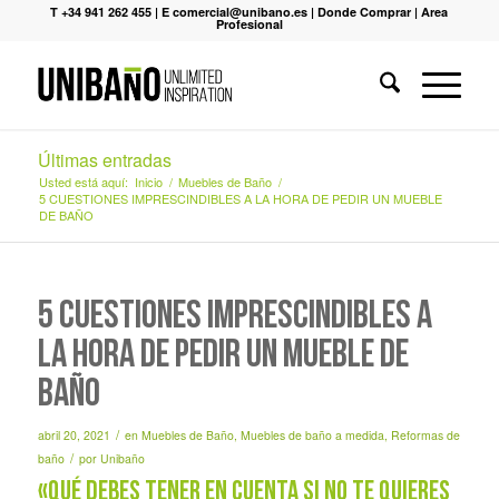
T +34 941 262 455
|
E comercial@unibano.es
|
Donde Comprar
|
Area
Profesional
Últimas entradas
Usted está aquí:
Inicio
/
Muebles de Baño
/
5 CUESTIONES IMPRESCINDIBLES A LA HORA DE PEDIR UN MUEBLE
DE BAÑO
5 CUESTIONES IMPRESCINDIBLES A
LA HORA DE PEDIR UN MUEBLE DE
BAÑO
/
abril 20, 2021
en
Muebles de Baño
,
Muebles de baño a medida
,
Reformas de
/
baño
por
Unibaño
«Qué debes tener en cuenta si no te quieres