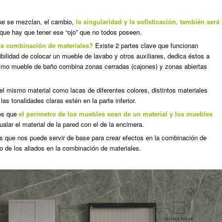
ue se mezclan, el cambio,
la singularidad y la sofisticación, también será
 que hay que tener ese “ojo” que no todos poseen.
 la combinación de materiales?
Existe 2 partes clave que funcionan
ilidad de colocar un mueble de lavabo y otros auxiliares, dedica éstos a
smo mueble de baño combina zonas cerradas (cajones) y zonas abiertas
l mismo material como lacas de diferentes colores, distintos materiales
s tonalidades claras estén en la parte inferior.
es que
el perímetro de los muebles sean de un material y los muebles
lar el material de la pared con el de la encimera.
s que nos puede servir de base para crear efectos en la combinación de
ro de los aliados en la combinación de materiales.