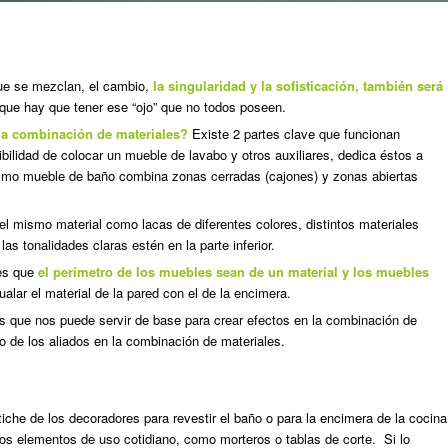
ue se mezclan, el cambio,
la singularidad y la sofisticación, también será
 que hay que tener ese “ojo” que no todos poseen.
 la combinación de materiales?
Existe 2 partes clave que funcionan
ilidad de colocar un mueble de lavabo y otros auxiliares, dedica éstos a
smo mueble de baño combina zonas cerradas (cajones) y zonas abiertas
l mismo material como lacas de diferentes colores, distintos materiales
s tonalidades claras estén en la parte inferior.
es que
el perímetro de los muebles sean de un material y los muebles
lar el material de la pared con el de la encimera.
s que nos puede servir de base para crear efectos en la combinación de
ro de los aliados en la combinación de materiales.
tiche de los decoradores para revestir el baño o para la encimera de la cocina
os elementos de uso cotidiano, como morteros o tablas de corte. Si lo