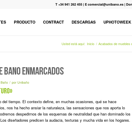
T +34 941 262 455
|
E comercial@unibano.es
|
Don
TES
PRODUCTO
CONTRACT
DESCARGAS
UPHOTOWEEK
Usted está aquí:
Inicio
/
Acabados de muebles 
DE BAÑO ENMARCADOS
/
 Baño
por
Unibaño
turo»
o del tiempo. El contexto define, en muchas ocasiones, qué se hace
os, nos ha hecho ansiar la naturaleza, las sensaciones que nos aporta lo
in podremos despedirnos de los esquemas de neutralidad que han dominado los
 Los diseñadores predicen la audacia, texturas y mucha vida en los hogares.