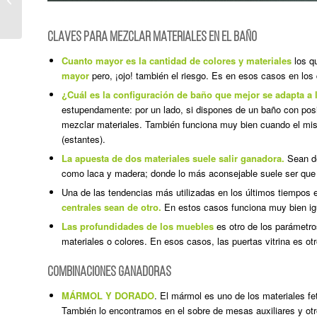
REFORMA DE BAÑO
DE ANGELA GUILLEN
CLAVES PARA MEZCLAR MATERIALES EN EL BAÑO
Cuanto mayor es la cantidad de colores y materiales
los q
mayor
pero, ¡ojo! también el riesgo. Es en esos casos en los
¿Cuál es la configuración de baño que mejor se adapta a
estupendamente: por un lado, si dispones de un baño con posib
mezclar materiales. También funciona muy bien cuando el mi
(estantes).
La apuesta de dos materiales suele salir ganadora.
Sean de
como laca y madera; donde lo más aconsejable suele ser que la
Una de las tendencias más utilizadas en los últimos tiempos 
centrales sean de otro.
En estos casos funciona muy bien igua
Las profundidades de los muebles
es otro de los parámetro
materiales o colores. En esos casos, las puertas vitrina es ot
COMBINACIONES GANADORAS
MÁRMOL Y DORADO
. El mármol es uno de los materiales fe
También lo encontramos en el sobre de mesas auxiliares y otr