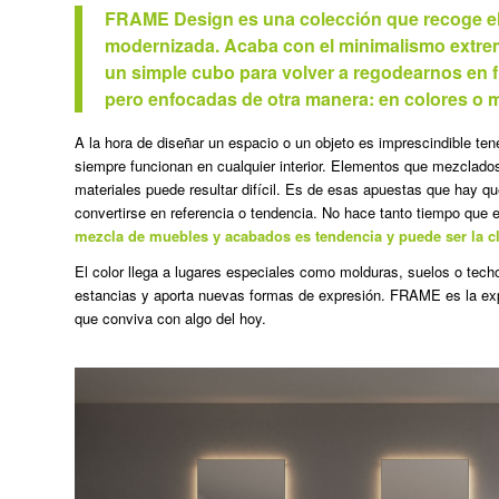
FRAME Design es una colección que recoge el 
modernizada. Acaba con el minimalismo extr
un simple cubo para volver a regodearnos en 
pero enfocadas de otra manera: en colores o m
A la hora de diseñar un espacio o un objeto es imprescindible te
siempre funcionan en cualquier interior. Elementos que mezclados
materiales puede resultar difícil. Es de esas apuestas que hay qu
convertirse en referencia o tendencia. No hace tanto tiempo que e
mezcla de muebles y acabados es tendencia y puede ser la c
El color llega a lugares especiales como molduras, suelos o tec
estancias y aporta nuevas formas de expresión. FRAME es la ex
que conviva con algo del hoy.