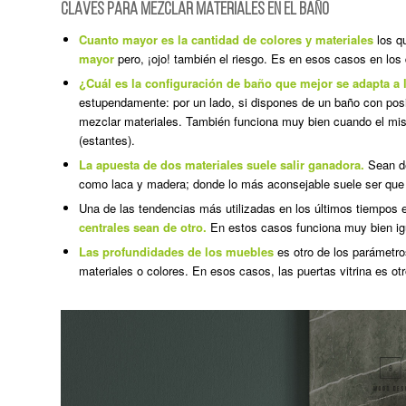
CLAVES PARA MEZCLAR MATERIALES EN EL BAÑO
Cuanto mayor es la cantidad de colores y materiales
los q
mayor
pero, ¡ojo! también el riesgo. Es en esos casos en los
¿Cuál es la configuración de baño que mejor se adapta a
estupendamente: por un lado, si dispones de un baño con posib
mezclar materiales. También funciona muy bien cuando el mi
(estantes).
La apuesta de dos materiales suele salir ganadora.
Sean de
como laca y madera; donde lo más aconsejable suele ser que la
Una de las tendencias más utilizadas en los últimos tiempos 
centrales sean de otro.
En estos casos funciona muy bien igua
Las profundidades de los muebles
es otro de los parámetro
materiales o colores. En esos casos, las puertas vitrina es ot