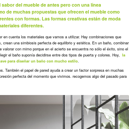
sabor del mueble de antes pero con una línea
emo de muchas propuestas que ofrecen el mueble como
frentes con formas. Las formas creativas están de moda
ateriales diferentes.
ner en cuenta los materiales que vamos a utilizar. Hay combinaciones que
, crean una simbiosis perfecta de equilibrio y estética. En un baño, combinar
e valorar con mimo porque en el acierto se encuentra no sólo el éxito, sino el
legir el baño suponía decidirse entre dos tipos de puerta y colores. Hoy,
la
lave para diseñar un baño con mucho estilo
.
hos. También el papel de pared ayuda a crear un factor sorpresa en muchas
presión perfecta del momento que vivimos. recogemos algo del pasado para