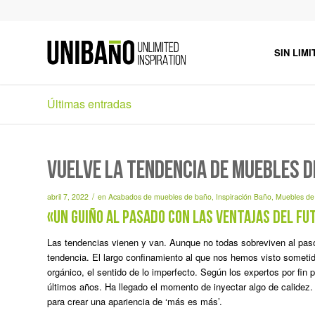
SIN LIMI
Últimas entradas
VUELVE LA TENDENCIA DE MUEBLES 
/
abril 7, 2022
en
Acabados de muebles de baño
,
Inspiración Baño
,
Muebles de
«Un guiño al pasado con las ventajas del fu
Las tendencias vienen y van. Aunque no todas sobreviven al pas
tendencia. El largo confinamiento al que nos hemos visto sometid
orgánico, el sentido de lo imperfecto. Según los expertos por f
últimos años. Ha llegado el momento de inyectar algo de calidez.
para crear una apariencia de ‘más es más’.