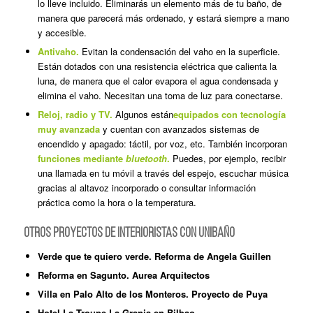
lo lleve incluido. Eliminarás un elemento más de tu baño, de
manera que parecerá más ordenado, y estará siempre a mano
y accesible.
Antivaho.
Evitan la condensación del vaho en la superficie.
Están dotados con una resistencia eléctrica que calienta la
luna, de manera que el calor evapora el agua condensada y
elimina el vaho. Necesitan una toma de luz para conectarse.
Reloj, radio y TV.
Algunos están
equipados con tecnología
muy avanzada
y cuentan con avanzados sistemas de
encendido y apagado: táctil, por voz, etc. También incorporan
funciones mediante
bluetooth
.
Puedes, por ejemplo, recibir
una llamada en tu móvil a través del espejo, escuchar música
gracias al altavoz incorporado o consultar información
práctica como la hora o la temperatura.
OTROS PROYECTOS DE INTERIORISTAS CON UNIBAÑO
Verde que te quiero verde. Reforma de Angela Guillen
Reforma en Sagunto. Aurea Arquitectos
Villa en Palo Alto de los Monteros. Proyecto de Puya
Hotel La Troupe La Granja en Bilbao