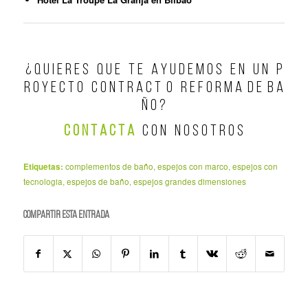
¿ Q U I E R E S Q U E T E A Y U D E M O S E N U N P
R O Y E C T O C O N T R A C T O R E F O R M A D E B A
Ñ O ?
C O N T A C T A
C O N N O S O T R O S
Etiquetas:
complementos de baño
,
espejos con marco
,
espejos con
tecnologia
,
espejos de baño
,
espejos grandes dimensiones
Compartir esta entrada