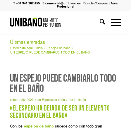
T +34 941 262 455
|
E comercial@unibano.es
|
Donde Comprar
|
Area
Profesional
Últimas entradas
Usted está aquí:
Inicio
/
Espejos de baño
/
UN ESPEJO PUEDE CAMBIARLO TODO EN EL BAÑO
UN ESPEJO PUEDE CAMBIARLO TODO
EN EL BAÑO
/
/
octubre 26, 2023
en
Espejos de baño
por
Unibaño
«EL ESPEJO HA DEJADO DE SER UN ELEMENTO
SECUNDARIO EN EL BAÑO»
Con los
espejos de baño
sucede como con todo gran