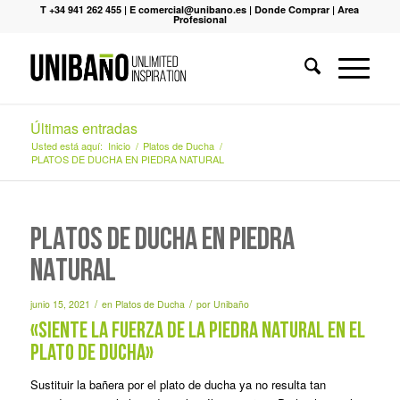
T +34 941 262 455
|
E comercial@unibano.es
|
Donde Comprar
|
Area
Profesional
Últimas entradas
Usted está aquí:
Inicio
/
Platos de Ducha
/
PLATOS DE DUCHA EN PIEDRA NATURAL
PLATOS DE DUCHA EN PIEDRA
NATURAL
/
/
junio 15, 2021
en
Platos de Ducha
por
Unibaño
«Siente la fuerza de la piedra natural en el
plato de ducha»
Sustituir la bañera por el plato de ducha ya no resulta tan