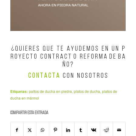
¿ Q U I E R E S Q U E T E A Y U D E M O S E N U N P
R O Y E C T O C O N T R A C T O R E F O R M A D E B A
Ñ O ?
C O N T A C T A
C O N N O S O T R O S
Etiquetas:
paltos de ducha en piedra
,
platos de ducha
,
platos de
ducha en mármol
Compartir esta entrada