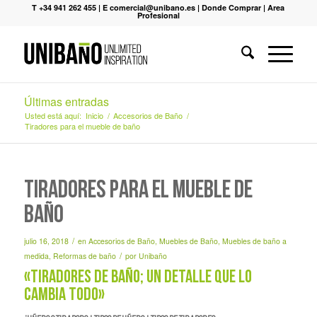
T +34 941 262 455
|
E comercial@unibano.es
|
Donde Comprar
|
Area
Profesional
Últimas entradas
Usted está aquí:
Inicio
/
Accesorios de Baño
/
Tiradores para el mueble de baño
Tiradores para el mueble de
baño
/
julio 16, 2018
en
Accesorios de Baño
,
Muebles de Baño
,
Muebles de baño a
/
medida
,
Reformas de baño
por
Unibaño
«Tiradores de baño; un detalle que lo
cambia todo»