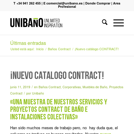
T +34 941 262 455
|
E comercial@unibano.es
|
Donde Comprar
|
Area
Profesional
Últimas entradas
Usted está aquí:
Inicio
/
Baños Contract
/
¡Nuevo catálogo CONTRACT!
¡Nuevo catálogo CONTRACT!
/
junio 11, 2019
en
Baños Contract
,
Corporativas
,
Muebles de Baño
,
Proyectos
/
Contract
por
Unibaño
«Una muestra de nuestros servicios y
proyectos contract de baño e
instalaciones colectivas»
Han sido muchos meses de trabajo pero, no hay duda que, el
esfuerzo se traduce en buenos resultados. Nuestro
nuevo