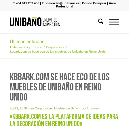
T +34 941 262 455
|
E comercial@unibano.es
|
Donde Comprar
|
Area
Profesional
Últimas entradas
Usted está aquí:
Inicio
/
Corporativas
/
kbbark.com se hace eco de los muebles de Unibaño en Reino Unido
kbbark.com se hace eco de los
muebles de Unibaño en Reino
Unido
/
/
abril 9, 2018
en
Corporativas
,
Muebles de Baño
por
Unibaño
«kbbark.com es la plataforma de ideas para
la decoración en Reino Unido»