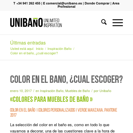
T +34 941 262 455
|
E comercial@unibano.es
|
Donde Comprar
|
Area
Profesional
Últimas entradas
Usted está aquí:
Inicio
/
Inspiración Baño
/
Color en el baño, ¿cuál escoger?
Color en el baño, ¿cuál escoger?
/
/
enero 10, 2017
en
Inspiración Baño
,
Muebles de Baño
por
Unibaño
«Colores para muebles de baño »
Color en el baño
|
Colores personalizados
|
V
erde manzana. Pantone
2017
La selección del color en el baño es, como en todo lo que
vayamos a decorar, una de las cuestiones clave a la hora de