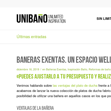
SIN LIMI
Últimas entradas
Bañeras exentas. Un espacio wel
/
diciembre 16, 2019
en
Bañeras Exentas
,
Inspiración Baño
,
Reformas de baño
«Puedes ajustarlo a tu presupuesto y realiz
Venimos hablando sobre
las ventajas del plato de ducha
frente a 
acabamos de lanzar la nueva colección de platos de ducha fabr
posibilidad de utilizar una bañera en aquellos casos en los que p
VENTAJAS DE LA BAÑERA