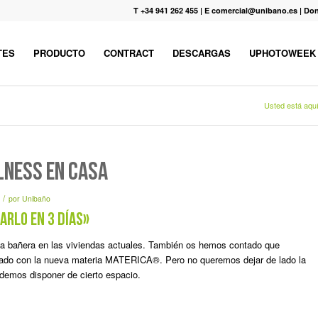
T +34 941 262 455
|
E comercial@unibano.es
|
Don
TES
PRODUCTO
CONTRACT
DESCARGAS
UPHOTOWEEK
Usted está aquí
lness en casa
/
por
Unibaño
arlo en 3 días»
la bañera en las viviendas actuales. También os hemos contado que
icado con la nueva materia MATERICA®. Pero no queremos dejar de lado la
odemos disponer de cierto espacio.