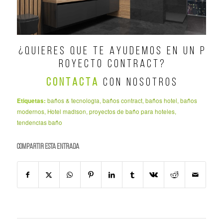
¿ Q U I E R E S Q U E T E A Y U D E M O S E N U N P
R O Y E C T O C O N T R A C T ?
C O N T A C T A
C O N N O S O T R O S
Etiquetas:
baños & tecnologia
,
baños contract
,
baños hotel
,
baños
modernos
,
Hotel madison
,
proyectos de baño para hoteles
,
tendencias baño
Compartir esta entrada