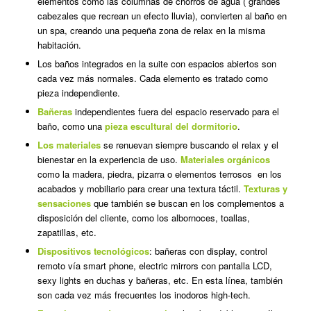
elementos como las columnas de chorros de agua ( grandes
cabezales que recrean un efecto lluvia), convierten al baño en
un spa, creando una pequeña zona de
relax
en la misma
habitación.
Los baños integrados en la suite con espacios abiertos son
cada vez más normales. Cada elemento es tratado como
pieza independiente.
Bañeras
independientes fuera del espacio reservado para el
baño, como una
pieza escultural del dormitorio
.
Los materiales
se renuevan siempre buscando el relax y el
bienestar en la experiencia de uso.
M
ateriales orgánicos
como la madera, piedra, pizarra o elementos terrosos en los
acabados y mobiliario para crear una textura táctil.
Texturas y
sensaciones
que también se buscan en los complementos a
disposición del cliente, como los albornoces, toallas,
zapatillas, etc.
D
ispositivos tecnológicos
: bañeras con
display
, control
remoto vía
smart
phone
,
electric mirrors
con pantalla LCD,
sexy lights
en duchas y bañeras, etc. En esta línea, también
son cada vez más frecuentes los inodoros
high-tech.