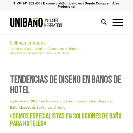
T +34 941 262 455
|
E comercial@unibano.es
|
Donde Comprar
|
Area
Profesional
Últimas entradas
Usted está aquí:
Inicio
/
Accesorios de Baño
/
Tendencias de diseño en baños de Hotel
Tendencias de diseño en baños de
Hotel
/
septiembre 9, 2019
en
Accesorios de Baño
,
Baños Contract
,
Inspiración
/
Baño
,
Muebles de Baño
por
Unibaño
«Somos especialistas en soluciones de baño
para hoteles»