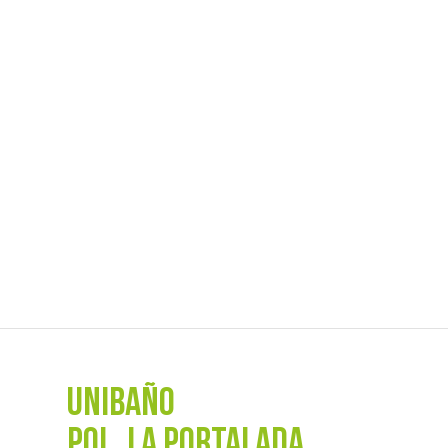
UNIBAÑO
POL. La Portalada,