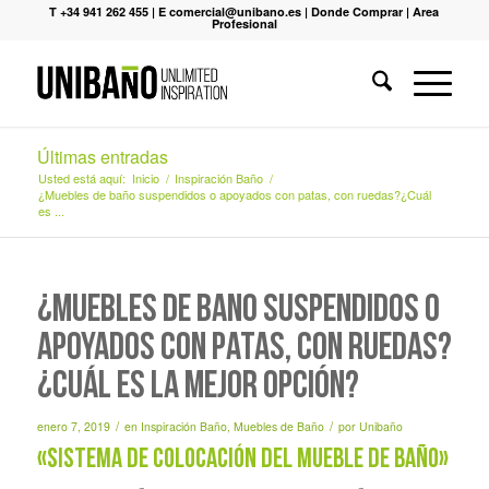
T +34 941 262 455
|
E comercial@unibano.es
|
Donde Comprar
|
Area
Profesional
Últimas entradas
Usted está aquí:
Inicio
/
Inspiración Baño
/
¿Muebles de baño suspendidos o apoyados con patas, con ruedas?¿Cuál
es ...
¿Muebles de baño suspendidos o
apoyados con patas, con ruedas?
¿Cuál es la mejor opción?
/
/
enero 7, 2019
en
Inspiración Baño
,
Muebles de Baño
por
Unibaño
«Sistema de colocación del mueble de baño»