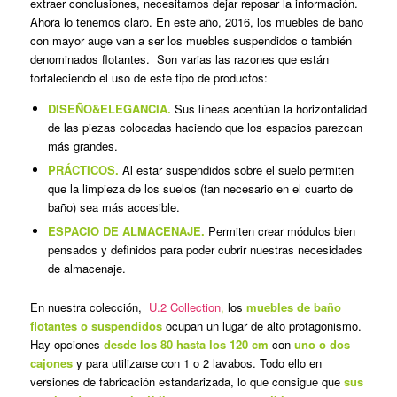
extraer conclusiones, necesitamos dejar reposar la información.
Ahora lo tenemos claro. En este año, 2016, los muebles de baño
con mayor auge van a ser los muebles suspendidos o también
denominados flotantes. Son varias las razones que están
fortaleciendo el uso de este tipo de productos:
DISEÑO&ELEGANCIA.
Sus líneas acentúan la horizontalidad
de las piezas colocadas haciendo que los espacios parezcan
más grandes.
PRÁCTICOS.
Al estar suspendidos sobre el suelo permiten
que la limpieza de los suelos (tan necesario en el cuarto de
baño) sea más accesible.
ESPACIO DE ALMACENAJE.
Permiten crear módulos bien
pensados y definidos para poder cubrir nuestras necesidades
de almacenaje.
En nuestra colección,
U.2 Collection
,
los
muebles de baño
flotantes o suspendidos
ocupan un lugar de alto protagonismo.
Hay opciones
desde los 80 hasta los 120 cm
con
uno o dos
cajones
y para utilizarse con 1 o 2 lavabos. Todo ello en
versiones de fabricación estandarizada, lo que consigue que
sus