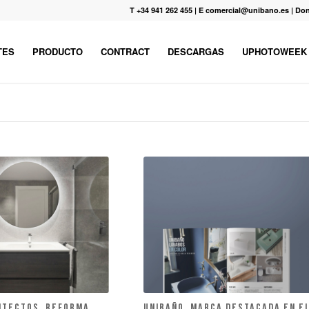
T +34 941 262 455
|
E comercial@unibano.es
|
Don
TES
PRODUCTO
CONTRACT
DESCARGAS
UPHOTOWEEK
ITECTOS. Reforma
UNIBAÑO, MARCA DESTACADA EN E