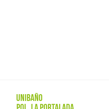
UNIBAÑO
POL. La Portalada,