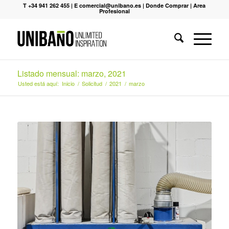
T +34 941 262 455
|
E comercial@unibano.es
|
Donde Comprar
|
Area
Profesional
Listado mensual: marzo, 2021
Usted está aquí:
Inicio
/
Solicitud
/
2021
/
marzo