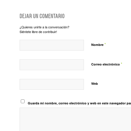
Dejar un comentario
¿Quieres unirte a la conversación?
Siéntete libre de contribuir!
*
Nombre
*
Correo electrónico
Web
Guarda mi nombre, correo electrónico y web en este navegador pa