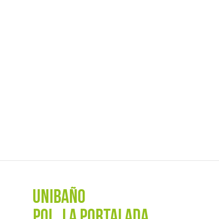
UNIBAÑO
POL. La Portalada,