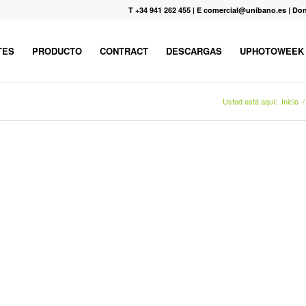
T +34 941 262 455
|
E comercial@unibano.es
|
Don
TES
PRODUCTO
CONTRACT
DESCARGAS
UPHOTOWEEK
Usted está aquí:
Inicio
/