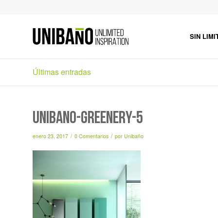
SIN LIMI
Últimas entradas
unibaño-greenery-5
/
/
enero 23, 2017
0 Comentarios
por
Unibaño