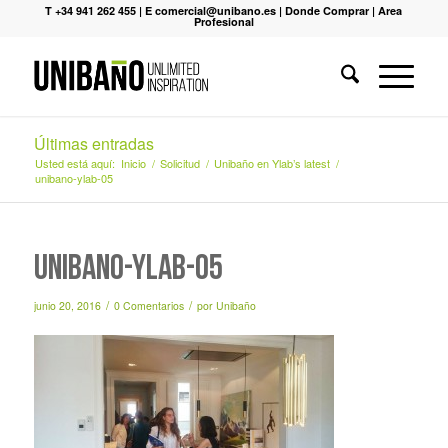
T +34 941 262 455
|
E comercial@unibano.es
|
Donde Comprar
|
Area
Profesional
Últimas entradas
Usted está aquí:
Inicio
/
Solicitud
/
Unibaño en Ylab’s latest
/
unibano-ylab-05
unibano-ylab-05
/
/
junio 20, 2016
0 Comentarios
por
Unibaño