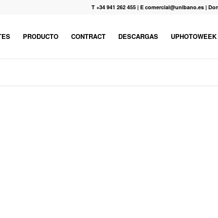
T +34 941 262 455
|
E comercial@unibano.es
|
Don
TES
PRODUCTO
CONTRACT
DESCARGAS
UPHOTOWEEK