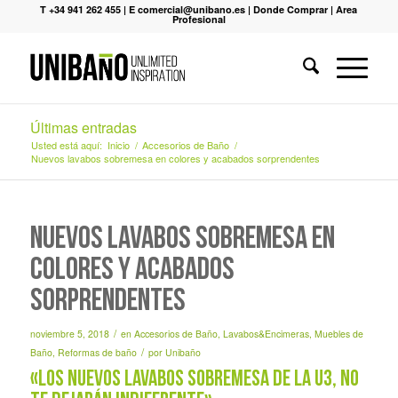
T +34 941 262 455
|
E comercial@unibano.es
|
Donde Comprar
|
Area
Profesional
Últimas entradas
Usted está aquí:
Inicio
/
Accesorios de Baño
/
Nuevos lavabos sobremesa en colores y acabados sorprendentes
Nuevos lavabos sobremesa en
colores y acabados
sorprendentes
/
noviembre 5, 2018
en
Accesorios de Baño
,
Lavabos&Encimeras
,
Muebles de
/
Baño
,
Reformas de baño
por
Unibaño
«Los nuevos lavabos sobremesa de la U3, no