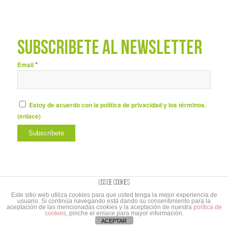
SUBSCRÍBETE AL NEWSLETTER
*
Email
Estoy de acuerdo con la política de privacidad y los términos.
(
enlace
)
Uso de cookies
Este sitio web utiliza cookies para que usted tenga la mejor experiencia de
usuario. Si continúa navegando está dando su consentimiento para la
© Copyright - UNIBAÑO |
Aviso Legal y Política de privacidad
|
Aviso Legal
aceptación de las mencionadas cookies y la aceptación de nuestra
política de
cookies
, pinche el enlace para mayor información.
suscripción al Newletter
|
Branding&Comunicación
Cabo de Marcas
ACEPTAR