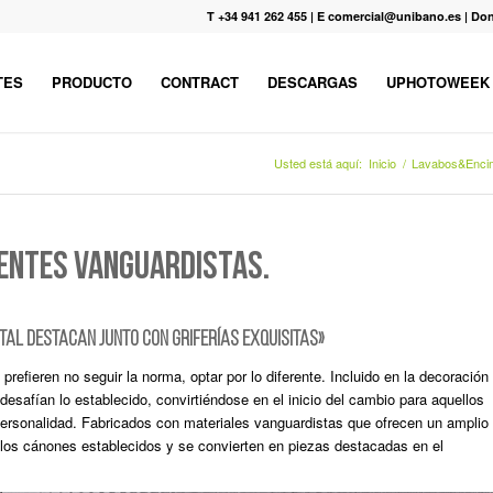
T +34 941 262 455
|
E comercial@unibano.es
|
Don
TES
PRODUCTO
CONTRACT
DESCARGAS
UPHOTOWEEK
Usted está aquí:
Inicio
/
Lavabos&Enci
ENTES VANGUARDISTAS.
tal destacan junto con griferías exquisitas»
refieren no seguir la norma, optar por lo diferente. Incluido en la decoración
esafían lo establecido, convirtiéndose en el inicio del cambio para aquellos
ersonalidad. Fabricados con materiales vanguardistas que ofrecen un amplio
os cánones establecidos y se convierten en piezas destacadas en el