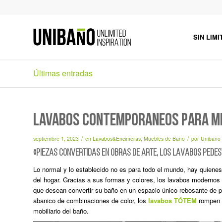
SIN LIMI
Últimas entradas
LAVABOS CONTEMPORÁNEOS PARA M
/
/
septiembre 1, 2023
en
Lavabos&Encimeras
,
Muebles de Baño
por
Unibaño
«Piezas convertidas en obras de arte, los lavabos pedes
Lo normal y lo establecido no es para todo el mundo, hay quienes p
del hogar. Gracias a sus formas y colores, los lavabos modernos d
que desean convertir su baño en un espacio único rebosante de p
abanico de combinaciones de color, los
lavabos TÓTEM
rompen l
mobiliario del baño.