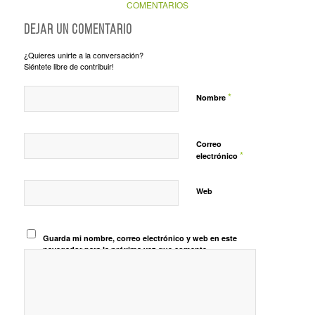
COMENTARIOS
Dejar un comentario
¿Quieres unirte a la conversación?
Siéntete libre de contribuir!
*
Nombre
Correo
*
electrónico
Web
Guarda mi nombre, correo electrónico y web en este
navegador para la próxima vez que comente.