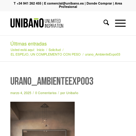
T +34 941 262 455
|
E comercial@unibano.es
|
Donde Comprar
|
Area
Profesional
Últimas entradas
Usted está aquí:
Inicio
/
Solicitud
/
EL ESPEJO, UN COMPLEMENTO CON PESO
/
urano_AmbienteExpo03
urano_AmbienteExpo03
/
/
marzo 4, 2025
0 Comentarios
por
Unibaño