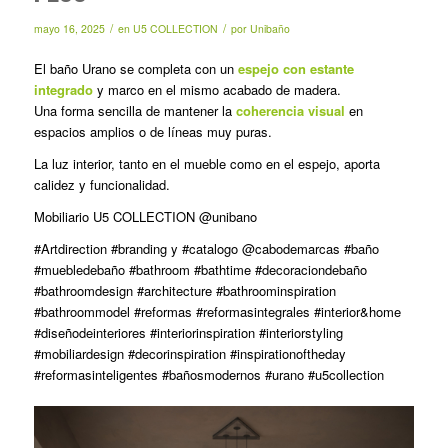
/
/
mayo 16, 2025
en
U5 COLLECTION
por
Unibaño
El baño Urano se completa con un
espejo con estante
integrado
y marco en el mismo acabado de madera.
Una forma sencilla de mantener la
coherencia visual
en
espacios amplios o de líneas muy puras.
La luz interior, tanto en el mueble como en el espejo, aporta
calidez y funcionalidad.
Mobiliario U5 COLLECTION @unibano
#Artdirection #branding y #catalogo @cabodemarcas #baño
#muebledebaño #bathroom #bathtime #decoraciondebaño
#bathroomdesign #architecture #bathroominspiration
#bathroommodel #reformas #reformasintegrales #interior&home
#diseñodeinteriores #interiorinspiration #interiorstyling
#mobiliardesign #decorinspiration #inspirationoftheday
#reformasinteligentes #bañosmodernos #urano #u5collection