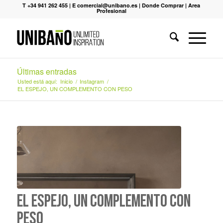
T +34 941 262 455
|
E comercial@unibano.es
|
Donde Comprar
|
Area
Profesional
Últimas entradas
Usted está aquí:
Inicio
/
Instagram
/
EL ESPEJO, UN COMPLEMENTO CON PESO
EL ESPEJO, UN COMPLEMENTO CON
PESO