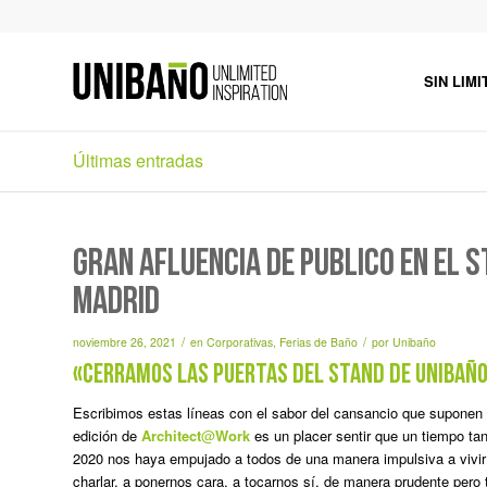
SIN LIMI
Últimas entradas
GRAN AFLUENCIA DE PÚBLICO EN EL
MADRID
/
/
noviembre 26, 2021
en
Corporativas
,
Ferias de Baño
por
Unibaño
«Cerramos las puertas del stand de Unibaño
Escribimos estas líneas con el sabor del cansancio que suponen d
edición de
Architect
@
Work
es un placer sentir que un tiempo ta
2020 nos haya empujado a todos de una manera impulsiva a vivir 
charlar, a ponernos cara, a tocarnos sí, de manera prudente pero