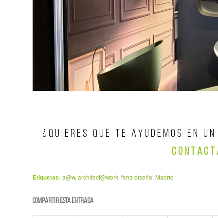
¿ Q U I E R E S Q U E T E A Y U D E M O S E N U N 
C O N T A C T
Etiquetas:
a@w
,
architect@work
,
feria diseño
,
Madrid
Compartir esta entrada