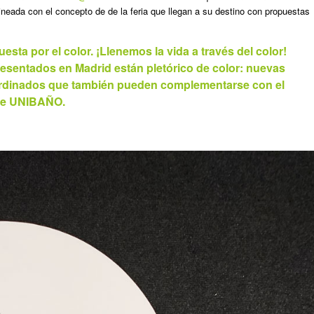
ineada con el concepto de de la feria que llegan a su destino con propuestas
a por el color. ¡Llenemos la vida a través del color!
esentados en Madrid están pletórico de color: nuevas
ordinados que también pueden complementarse con el
 de UNIBAÑO.