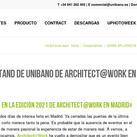
T +34 941 262 455
|
E comercial@unibano.es
|
Don
TES
PRODUCTO
CONTRACT
DESCARGAS
UPHOTOWEEK
Usted está aquí:
Inicio
/
Corporativas
/
GRAN AFLUENCIA 
 STAND DE UNIBAÑO DE ARCHITECT@WORK EN
 en la edición 2021 de Architect@work en Madrid»
os días de intensa feria en Madrid. Ya cerradas las puertas de la última
n corto merece tanto la pena. Es probable que la ausencia de eventos en el
de manera pasional la experiencia de estar de manera real. A vernos, a
 tocarnos.
Architect
@
Work
ha vuelto a demostrar que es un evento bien