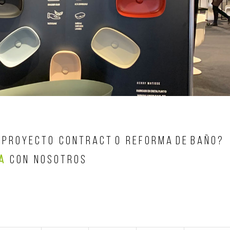
P R O Y E C T O C O N T R A C T O R E F O R M A D E B A Ñ O ?
 A
C O N N O S O T R O S