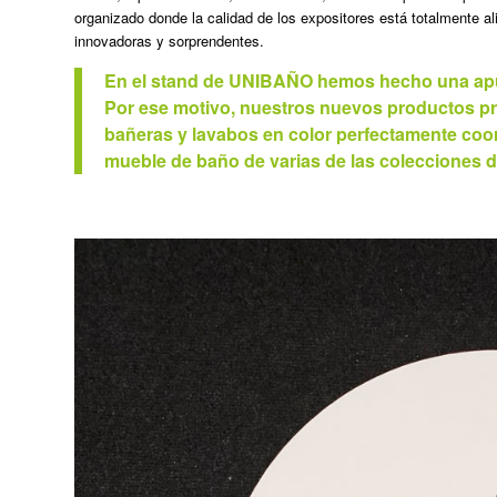
organizado donde la calidad de los expositores está totalmente al
innovadoras y sorprendentes.
En el stand de UNIBAÑO hemos hecho una apuest
Por ese motivo, nuestros nuevos productos pr
bañeras y lavabos en color perfectamente co
mueble de baño de varias de las colecciones