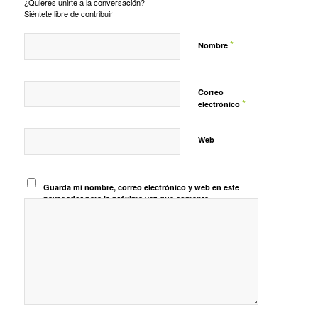
¿Quieres unirte a la conversación?
Siéntete libre de contribuir!
*
Nombre
Correo
*
electrónico
Web
Guarda mi nombre, correo electrónico y web en este
navegador para la próxima vez que comente.