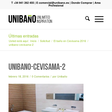
T +34 941 262 455
|
E comercial@unibano.es
|
Donde Comprar
|
Area
Profesional
Últimas entradas
Usted está aquí:
Inicio
/
Solicitud
/
El baño en Cevisama 2016
/
unibano-cevisama-2
unibano-cevisama-2
/
/
febrero 18, 2016
0 Comentarios
por
Unibaño