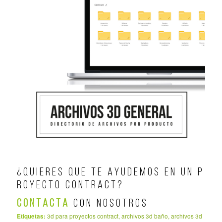
¿ Q U I E R E S Q U E T E A Y U D E M O S E N U N P
R O Y E C T O C O N T R A C T ?
C O N T A C T A
C O N N O S O T R O S
Etiquetas:
3d para proyectos contract
,
archivos 3d baño
,
archivos 3d