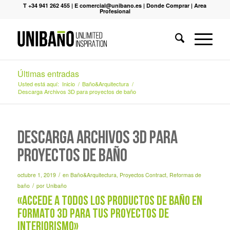
T +34 941 262 455
|
E comercial@unibano.es
|
Donde Comprar
|
Area
Profesional
Últimas entradas
Usted está aquí:
Inicio
/
Baño&Arquitectura
/
Descarga Archivos 3D para proyectos de baño
Descarga Archivos 3D para
proyectos de baño
/
octubre 1, 2019
en
Baño&Arquitectura
,
Proyectos Contract
,
Reformas de
/
baño
por
Unibaño
«Accede a todos los productos de baño en
formato 3D para tus proyectos de
interiorismo»