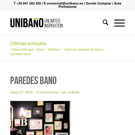
T +34 941 262 455
|
E comercial@unibano.es
|
Donde Comprar
|
Area
Profesional
Últimas entradas
Usted está aquí:
Inicio
/
Solicitud
/
Decorar paredes de baño I
/
paredes bano
paredes bano
/
/
marzo 21, 2016
0 Comentarios
por
Unibaño