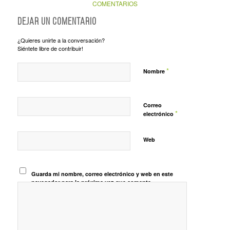
COMENTARIOS
Dejar un comentario
¿Quieres unirte a la conversación?
Siéntete libre de contribuir!
*
Nombre
Correo
*
electrónico
Web
Guarda mi nombre, correo electrónico y web en este
navegador para la próxima vez que comente.