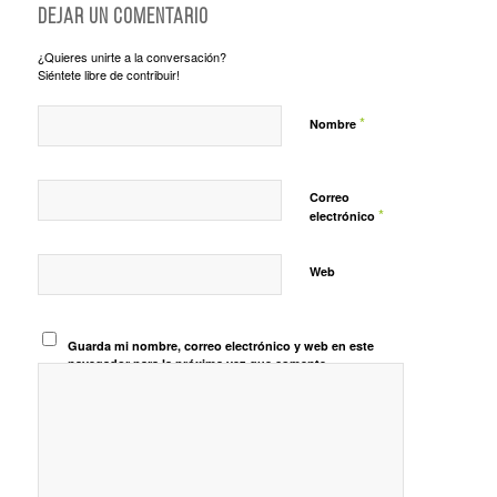
Dejar un comentario
¿Quieres unirte a la conversación?
Siéntete libre de contribuir!
*
Nombre
Correo
*
electrónico
Web
Guarda mi nombre, correo electrónico y web en este
navegador para la próxima vez que comente.