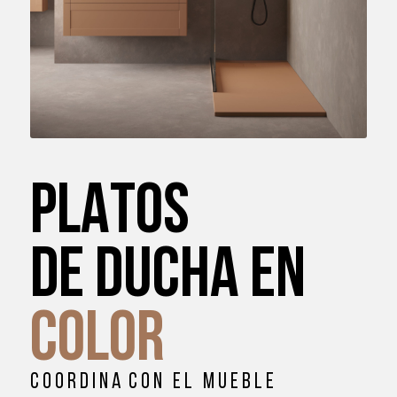
PLATOS
DE DUCHA EN
COLOR
C O O R D I N A C O N E L M U E B L E