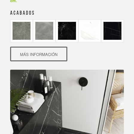
cm.
A C A B A D O S
MÁS INFORMACIÓN