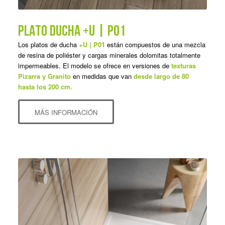
PLATO DUCHA +U | P01
Los platos de ducha
+U | P01
están compuestos de una mezcla
de resina de poliéster y cargas minerales dolomitas totalmente
impermeables. El modelo se ofrece en versiones de
texturas
Pizarra y Granito
en medidas que van
desde largo de 80
hasta los 200 cm.
MÁS INFORMACIÓN