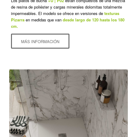
Los platos de ducha
+U | P02
están compuestos de una mezcla
de resina de poliéster y cargas minerales dolomitas totalmente
impermeables. El modelo se ofrece en versiones de
texturas
Pizarra
en medidas que van
desde largo de 120 hasta los 180
cm.
MÁS INFORMACIÓN