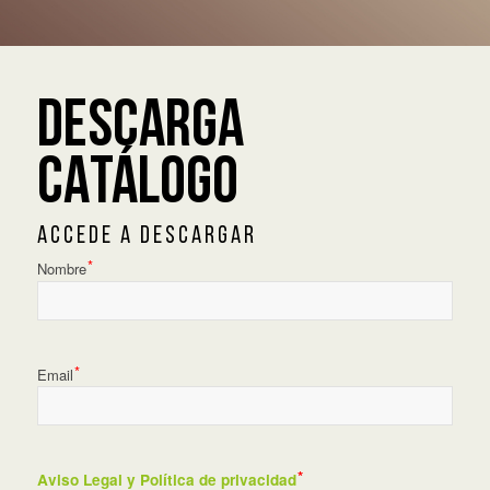
DESCARGA
CATÁLOGO
A C C E D E A D E S C A R G A R
Nombre
Email
Aviso Legal y Política de privacidad