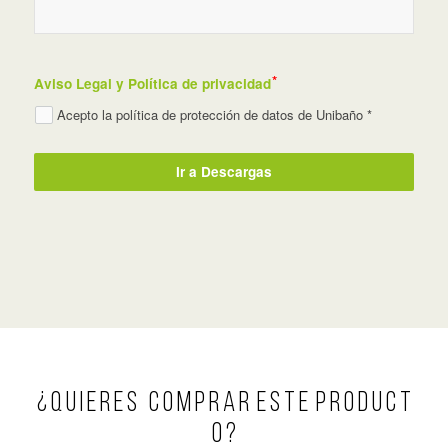
Aviso Legal y Política de privacidad
Acepto la política de protección de datos de Unibaño *
Ir a Descargas
¿ Q U I E R E S C O M P R A R E S T E P R O D U C T
O ?