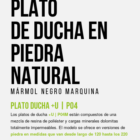
PLATO
DE DUCHA EN
PIEDRA
NATURAL
M Á R M O L N E G R O M A R Q U I N A
PLATO DUCHA +U | P04
Los platos de ducha
+U | P04M
están compuestos de una
mezcla de resina de poliéster y cargas minerales dolomitas
totalmente impermeables. El modelo se ofrece en versiones de
piedra en medidas que van desde largo de 120 hasta los 220