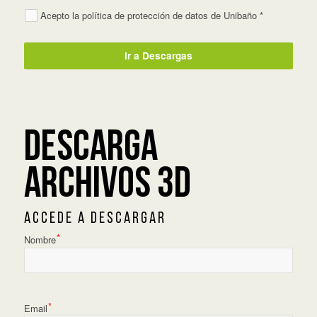
Acepto la política de protección de datos de Unibaño *
Ir a Descargas
DESCARGA
ARCHIVOS 3D
A C C E D E A D E S C A R G A R
Nombre
Email