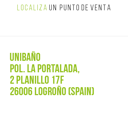
L O C A L I Z A
U N P U N T O D E V E N T A
UNIBAÑO
POL. La Portalada,
2 PLANILLO 17F
26006 LOGROÑO (SPAIN)