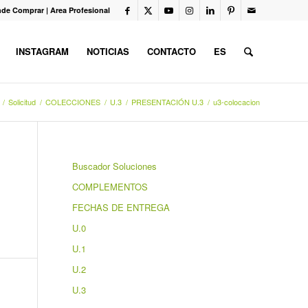
de Comprar
|
Area Profesional
INSTAGRAM
NOTICIAS
CONTACTO
ES
/
Solicitud
/
COLECCIONES
/
U.3
/
PRESENTACIÓN U.3
/
u3-colocacion
Buscador Soluciones
COMPLEMENTOS
FECHAS DE ENTREGA
U.0
U.1
U.2
U.3