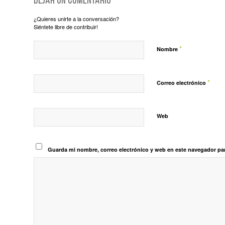
Dejar un comentario
¿Quieres unirte a la conversación?
Siéntete libre de contribuir!
*
Nombre
*
Correo electrónico
Web
Guarda mi nombre, correo electrónico y web en este navegador pa