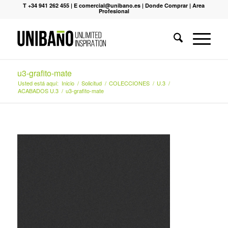
T +34 941 262 455
|
E comercial@unibano.es
|
Donde Comprar
|
Area
Profesional
u3-grafito-mate
Usted está aquí:
Inicio
/
Solicitud
/
COLECCIONES
/
U.3
/
ACABADOS U.3
/
u3-grafito-mate