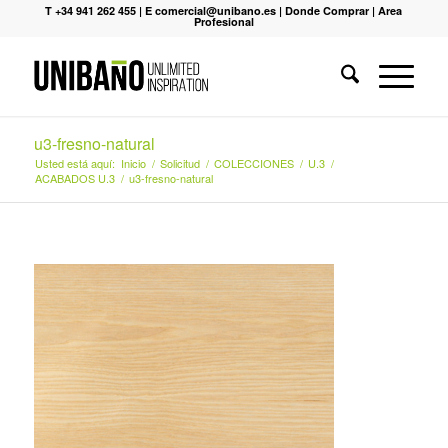
T +34 941 262 455
|
E comercial@unibano.es
|
Donde Comprar
|
Area
Profesional
u3-fresno-natural
Usted está aquí:
Inicio
/
Solicitud
/
COLECCIONES
/
U.3
/
ACABADOS U.3
/
u3-fresno-natural