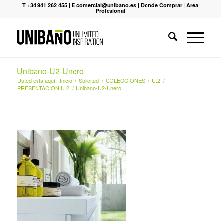
T +34 941 262 455
|
E comercial@unibano.es
|
Donde Comprar
|
Area
Profesional
Unibano-U2-Unero
Usted está aquí:
Inicio
/
Solicitud
/
COLECCIONES
/
U.2
/
PRESENTACION U.2
/
Unibano-U2-Unero