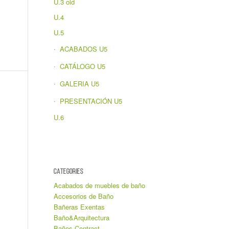
U.3 old
U.4
U.5
ACABADOS U5
CATÁLOGO U5
GALERIA U5
PRESENTACIÓN U5
U.6
CATEGORIES
Acabados de muebles de baño
Accesorios de Baño
Bañeras Exentas
Baño&Arquitectura
Baños Contract