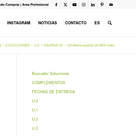
de Comprar
|
Area Profesional
INSTAGRAM
NOTICIAS
CONTACTO
ES
d
/
COLECCIONES
/
U.5
/
GALERIA U5
/
U5-diseno-puerta-ULISES-index
Buscador Soluciones
COMPLEMENTOS
FECHAS DE ENTREGA
U.0
U.1
U.2
U.3