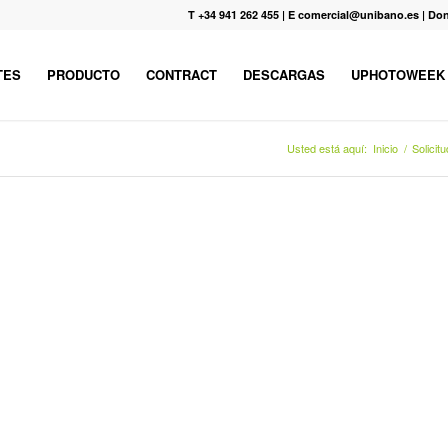
T +34 941 262 455
|
E comercial@unibano.es
|
Don
TES
PRODUCTO
CONTRACT
DESCARGAS
UPHOTOWEEK
Usted está aquí:
Inicio
/
Solicitu